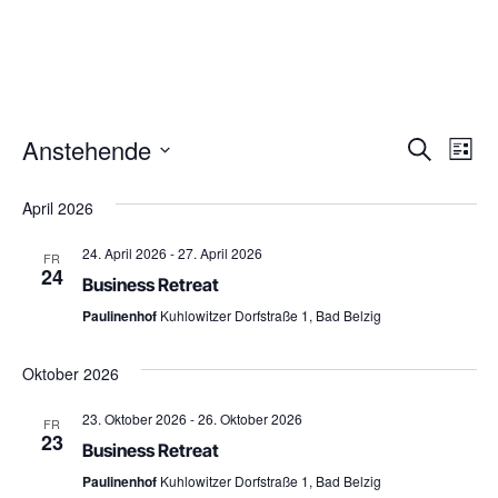
Veran
Ve
Anstehende
Suche
Liste
Datum
An
Suche
wählen.
April 2026
Na
und
24. April 2026
-
27. April 2026
FR
Ansich
24
Business Retreat
Navig
Paulinenhof
Kuhlowitzer Dorfstraße 1, Bad Belzig
Oktober 2026
23. Oktober 2026
-
26. Oktober 2026
FR
23
Business Retreat
Paulinenhof
Kuhlowitzer Dorfstraße 1, Bad Belzig