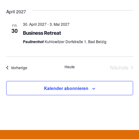
April 2027
30. April 2027
-
3. Mai 2027
FR
30
Business Retreat
Paulinenhof
Kuhlowitzer Dorfstraße 1, Bad Belzig
Vera
Heute
Nächste
Veranstaltungen
Vorherige
Kalender abonnieren