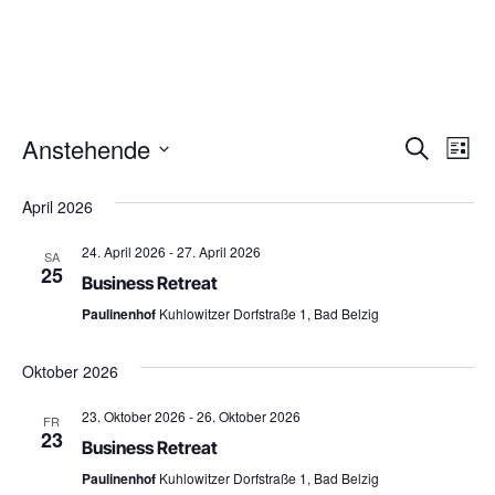
Veran
Ve
Anstehende
Suche
Liste
Datum
An
Suche
wählen.
April 2026
Na
und
24. April 2026
-
27. April 2026
SA
Ansich
25
Business Retreat
Navig
Paulinenhof
Kuhlowitzer Dorfstraße 1, Bad Belzig
Oktober 2026
23. Oktober 2026
-
26. Oktober 2026
FR
23
Business Retreat
Paulinenhof
Kuhlowitzer Dorfstraße 1, Bad Belzig