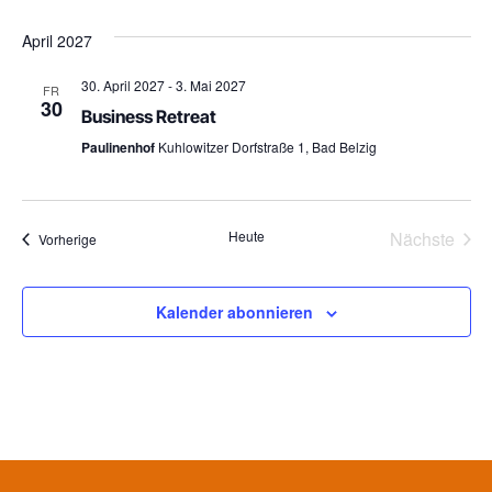
April 2027
30. April 2027
-
3. Mai 2027
FR
30
Business Retreat
Paulinenhof
Kuhlowitzer Dorfstraße 1, Bad Belzig
Vera
Heute
Nächste
Veranstaltungen
Vorherige
Kalender abonnieren