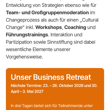
Entwicklung von Strategien ebenso wie für
Team- und Großgruppenmoderation
im
Changeprozess als auch für einen „Cultural
Change“ inkl.
Workshops
,
Coaching
und
Führungstrainings
. Interaktion und
Partizipation sowie Sinnstiftung sind dabei
wesentliche Elemente unserer
Vorgehensweise.
Unser Business Retreat
Nächste Termine:
23.
– 26. Oktober 2026 und 30.
April – 3. Mai 2027
In drei Tagen bietet sich für Teilnehmende unter