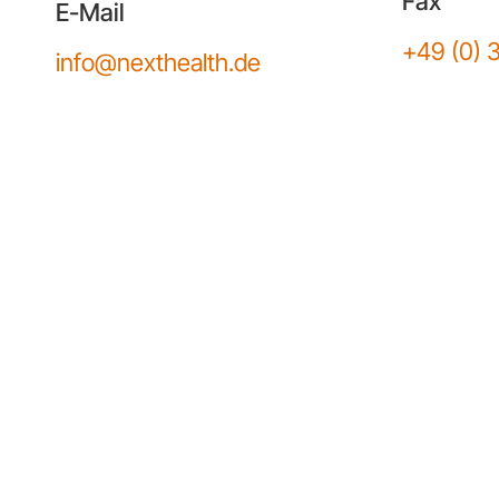
Fax
E-Mail
+49 (0) 
info@nexthealth.de
Mit
dem
Laden
der
Karte
akzeptieren