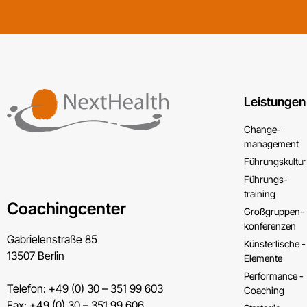
Leistungen
Change­
management
Führungs­kultur
Führungs­
training
Coachingcenter
Großgruppen­
konferenzen
Gabrielenstraße 85
Künsterlische ­
13507 Berlin
Elemente
Performance ­
Telefon: +49 (0) 30 – 351 99 603
Coaching
Fax: +49 (0) 30 – 351 99 606