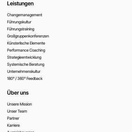
Leistungen
Change­management
Führungs­kultur
Führungs­training
Großgruppen­konferenzen
Künsterlische ­Elemente
Performance ­Coaching
Strategie­entwicklung
Systemische ­Beratung
Unternehmens­kultur
180° / 360° Feedback
Über uns
Unsere Mission
Unser Team
Partner
Karriere