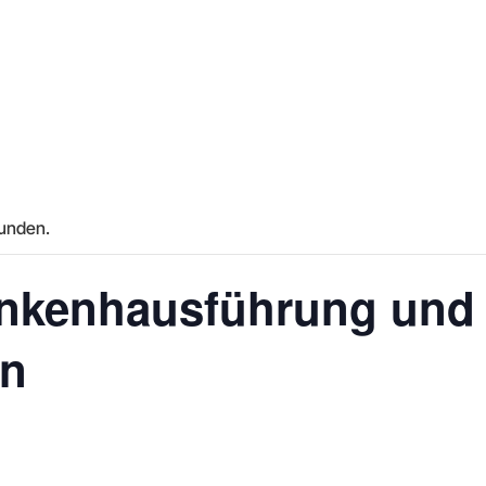
funden.
nkenhausführung und d
on