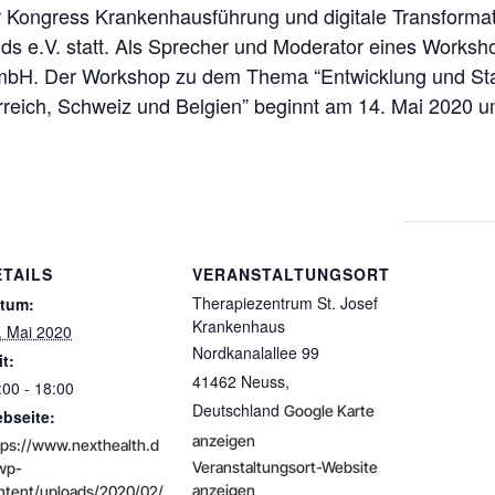
r Kongress Krankenhausführung und digitale Transforma
 e.V. statt. Als Sprecher und Moderator eines Workshop
mbH. Der Workshop zu dem Thema “Entwicklung und Stat
reich, Schweiz und Belgien” beginnt am 14. Mai 2020 u
ETAILS
VERANSTALTUNGSORT
Therapiezentrum St. Josef
tum:
Krankenhaus
. Mai 2020
Nordkanalallee 99
it:
41462 Neuss
,
:00 - 18:00
Deutschland
Google Karte
bseite:
anzeigen
tps://www.nexthealth.d
Veranstaltungsort-Website
wp-
anzeigen
ntent/uploads/2020/02/