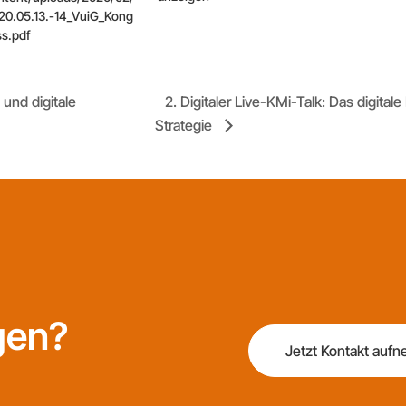
20.05.13.-14_VuiG_Kong
ss.pdf
und digitale
2. Digitaler Live-KMi-Talk: Das digita
Strategie
gen?
Jetzt Kontakt auf