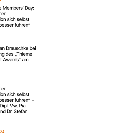
re Members‘ Day:
mer
on sich selbst
besser führen“
5
fan Drauschke bei
ung des „Thieme
 Awards“ am
5
mer
on sich selbst
besser führen“ –
Dipl. Vw. Pia
nd Dr. Stefan
024