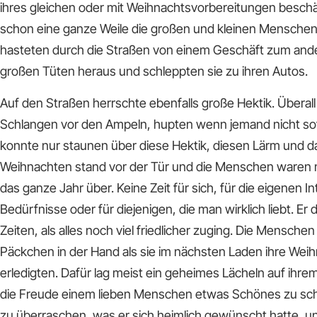
ihres gleichen oder mit Weihnachtsvorbereitungen beschäft
schon eine ganze Weile die großen und kleinen Menschen
hasteten durch die Straßen von einem Geschäft zum ande
großen Tüten heraus und schleppten sie zu ihren Autos.
Auf den Straßen herrschte ebenfalls große Hektik. Überall
Schlangen vor den Ampeln, hupten wenn jemand nicht sofo
konnte nur staunen über diese Hektik, diesen Lärm und d
Weihnachten stand vor der Tür und die Menschen waren m
das ganze Jahr über. Keine Zeit für sich, für die eigenen 
Bedürfnisse oder für diejenigen, die man wirklich liebt. Er
Zeiten, als alles noch viel friedlicher zuging. Die Menschen
Päckchen in der Hand als sie im nächsten Laden ihre Wei
erledigten. Dafür lag meist ein geheimes Lächeln auf ihre
die Freude einem lieben Menschen etwas Schönes zu sch
zu überraschen, was er sich heimlich gewünscht hatte, 