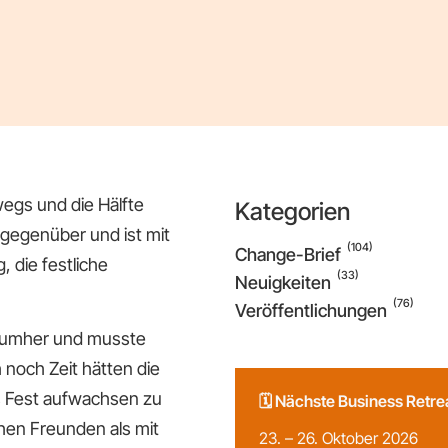
wegs und die Hälfte
Kategorien
gegenüber und ist mit
(104)
Change-Brief
 die festliche
(33)
Neuigkeiten
(76)
Veröffentlichungen
el umher und musste
h noch Zeit hätten die
s Fest aufwachsen zu
🗓️ Nächste Business Retr
schen Freunden als mit
23. – 26. Oktober 2026