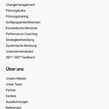
Change­management
Führungs­kultur
Führungs­training
Großgruppen­konferenzen
Künsterlische ­Elemente
Performance ­Coaching
Strategie­entwicklung
Systemische ­Beratung
Unternehmens­kultur
180° / 360° Feedback
Über uns
Unsere Mission
Unser Team
Partner
Karriere
Auszeichnungen
Referenzen