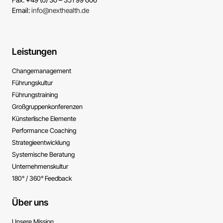
Email:
info@nexthealth.de
Leistungen
Change­management
Führungs­kultur
Führungs­training
Großgruppen­konferenzen
Künsterlische ­Elemente
Performance ­Coaching
Strategie­entwicklung
Systemische ­Beratung
Unternehmens­kultur
180° / 360° Feedback
Über uns
Unsere Mission