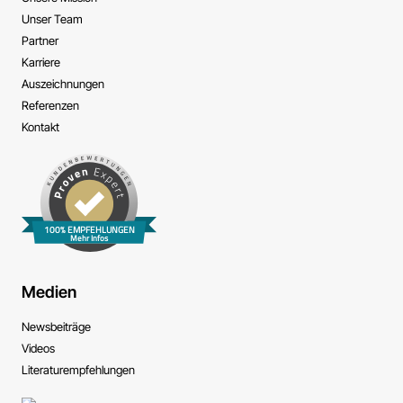
Unser Team
Partner
Karriere
Auszeichnungen
Referenzen
Kontakt
100% EMPFEHLUNGEN
Mehr Infos
Medien
News­beiträge
Videos
Literatur­empfehlungen