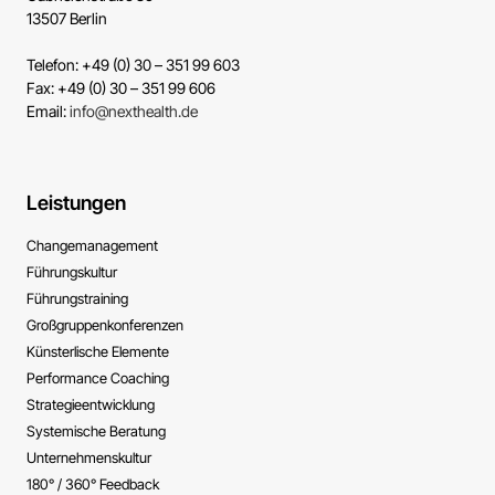
13507 Berlin
Telefon: +49 (0) 30 – 351 99 603
Fax: +49 (0) 30 – 351 99 606
Email:
info@nexthealth.de
Leistungen
Change­management
Führungs­kultur
Führungs­training
Großgruppen­konferenzen
Künsterlische ­Elemente
Performance ­Coaching
Strategie­entwicklung
Systemische ­Beratung
Unternehmens­kultur
180° / 360° Feedback