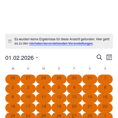
Es wurden keine Ergebnisse für diese Ansicht gefunden. Hier geht
Notice
es zu den
.
nächsten bevorstehenden Veranstaltungen
Veran
Ve
01.02.2026
Suche
Monat
Datum
An
Suche
wählen.
Kalender
M
D
M
D
F
S
S
Na
und
0 Veranstaltungen
0 Veranstaltungen
0 Veranstaltungen
0 Veranstaltungen
0 Veranstaltungen
0 Veranstaltung
0 Veran
26
27
28
29
30
31
1
von
Ansich
0 Veranstaltungen
0 Veranstaltungen
0 Veranstaltungen
0 Veranstaltungen
0 Veranstaltungen
0 Veranstaltun
0 Veran
2
3
4
5
6
7
8
Veranstaltungen
Navig
0 Veranstaltungen
0 Veranstaltungen
0 Veranstaltungen
0 Veranstaltungen
0 Veranstaltungen
0 Veranstaltung
0 Veran
9
10
11
12
13
14
15
0 Veranstaltungen
0 Veranstaltungen
0 Veranstaltungen
0 Veranstaltungen
0 Veranstaltungen
0 Veranstaltung
0 Veran
16
17
18
19
20
21
22
0 Veranstaltungen
0 Veranstaltungen
0 Veranstaltungen
0 Veranstaltungen
0 Veranstaltungen
0 Veranstaltung
0 Veran
23
24
25
26
27
28
1