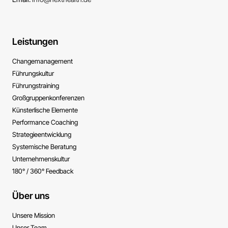
Leistungen
Change­management
Führungs­kultur
Führungs­training
Großgruppen­konferenzen
Künsterlische ­Elemente
Performance ­Coaching
Strategie­entwicklung
Systemische ­Beratung
Unternehmens­kultur
180° / 360° Feedback
Über uns
Unsere Mission
Unser Team