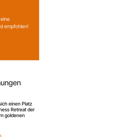
 eine
rd empfohlen!
chungen
sich einen Platz
ness Retreat der
im goldenen
5