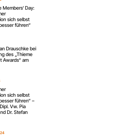
re Members‘ Day:
mer
on sich selbst
besser führen“
5
fan Drauschke bei
ung des „Thieme
 Awards“ am
5
mer
on sich selbst
besser führen“ –
Dipl. Vw. Pia
nd Dr. Stefan
024