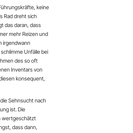
 Führungskräfte, keine
s Rad dreht sich
gt das daran, dass
mmer mehr Reizen und
ch irgendwann
 schlimme Unfälle bei
ahmen des so oft
enen Inventars von
diesen konsequent,
s die Sehnsucht nach
ng ist. Die
en wertgeschätzt
ngst, dass dann,