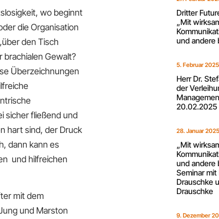
slosigkeit, wo beginnt
Dritter Futu
„Mit wirksa
 oder die Organisation
Kommunikati
und andere 
„über den Tisch
r brachialen Gewalt?
5. Februar 202
diese Überzeichnungen
Herr Dr. Ste
freiche
der Verleih
Management
ntrische
20.02.2025
i sicher fließend und
 hart sind, der Druck
28. Januar 202
ch, dann kann es
„Mit wirksa
Kommunikati
en und hilfreichen
und andere 
Seminar mit 
Drauschke u
Drauschke
fter mit dem
n Jung und Marston
9. Dezember 2