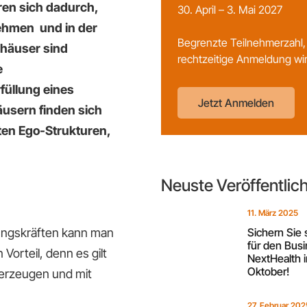
ren sich dadurch,
30. April – 3. Mai 2027
ehmen und in der
Begrenzte Teilnehmerzahl,
häuser sind
rechtzeitige Anmeldung wi
e
füllung eines
Jetzt Anmelden
usern finden sich
en Ego-Strukturen,
Neuste Veröffentli
11. März 2025
rungskräften kann man
Sichern Sie 
für den Busi
Vorteil, denn es gilt
NextHealth 
Oktober!
berzeugen und mit
27. Februar 202