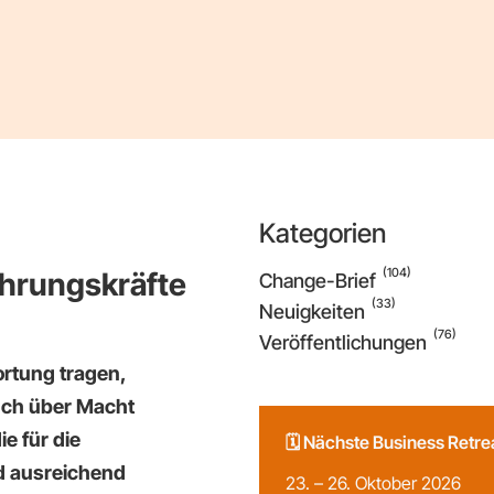
Kategorien
(104)
ührungskräfte
Change-Brief
(33)
Neuigkeiten
(76)
Veröffentlichungen
rtung tragen,
uch über Macht
e für die
🗓️ Nächste Business Retr
d ausreichend
23. – 26. Oktober 2026