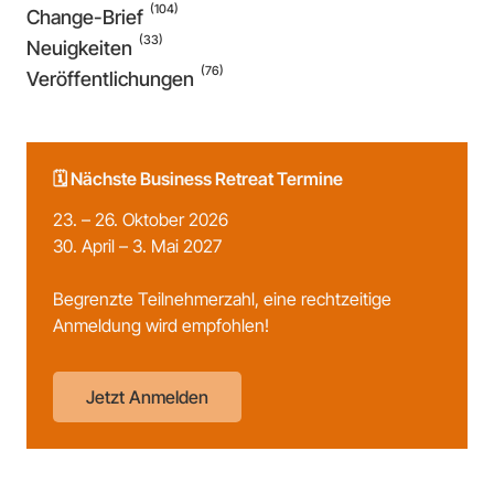
(104)
Change-Brief
(33)
Neuigkeiten
(76)
Veröffentlichungen
🗓️ Nächste Business Retreat Termine
23. – 26. Oktober 2026
30. April – 3. Mai 2027
Begrenzte Teilnehmerzahl, eine rechtzeitige
Anmeldung wird empfohlen!
Jetzt Anmelden