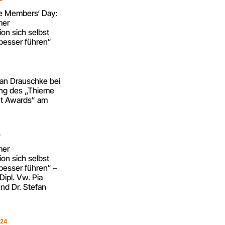
re Members‘ Day:
mer
on sich selbst
besser führen“
5
fan Drauschke bei
ung des „Thieme
 Awards“ am
5
mer
on sich selbst
besser führen“ –
Dipl. Vw. Pia
nd Dr. Stefan
024