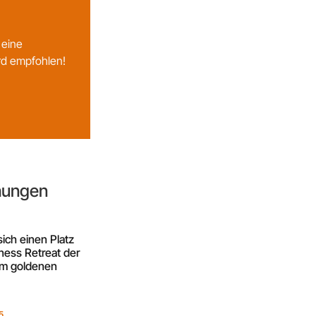
 eine
rd empfohlen!
chungen
sich einen Platz
ness Retreat der
im goldenen
5