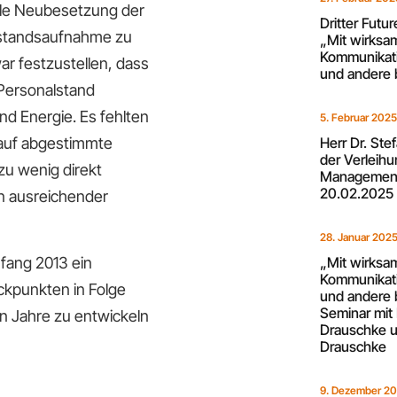
lle Neubesetzung der
Dritter Futu
Bestandsaufnahme zu
„Mit wirksa
Kommunikati
r festzustellen, dass
und andere 
Personalstand
nd Energie. Es fehlten
5. Februar 202
rauf abgestimmte
Herr Dr. Ste
der Verleih
u wenig direkt
Management
20.02.2025
n ausreichender
28. Januar 202
fang 2013 ein
„Mit wirksa
Kommunikati
ckpunkten in Folge
und andere 
Seminar mit 
n Jahre zu entwickeln
Drauschke u
Drauschke
9. Dezember 2