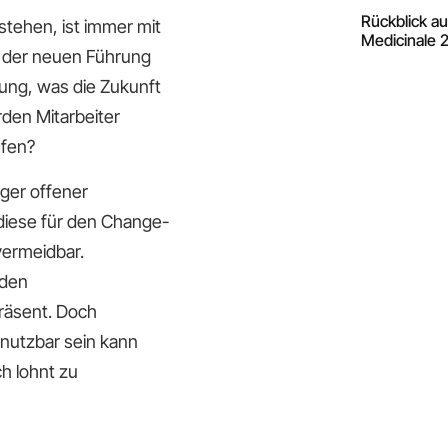
Rückblick a
tehen, ist immer mit
Medicinale 
r der neuen Führung
ung, was die Zukunft
den Mitarbeiter
rfen?
ger offener
 diese für den Change-
vermeidbar.
nden
räsent. Doch
 nutzbar sein kann
h lohnt zu