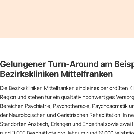
Gelungener Turn-Around am Beisp
Bezirkskliniken Mittelfranken
Die Bezirkskliniken Mittelfranken sind eines der größten 
Region und stehen für ein qualitativ hochwertiges Verso
Bereichen Psychiatrie, Psychotherapie, Psychosomatik u
der Neurologischen und Geriatrischen Rehabilitation. In n
Standorten Ansbach, Erlangen und Engelthal sowie zwei
rund 3.000 Beschäftigte pro Jahr um rund 19.000 teilstati