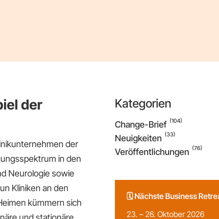
iel der
Kategorien
(104)
Change-Brief
(33)
Neuigkeiten
Klinikunternehmen der
(76)
Veröffentlichungen
rgungsspektrum in den
nd Neurologie sowie
eun Kliniken an den
🗓️ Nächste Business Retr
 Heimen kümmern sich
23. – 26. Oktober 2026
onäre und stationäre