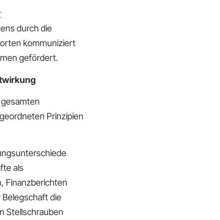
ens durch die
dorten kommuniziert
hmen gefördert.
twirkung
m gesamten
geordneten Prinzipien
tungsunterschiede
fte als
 Finanzberichten
 Belegschaft die
en Stellschrauben