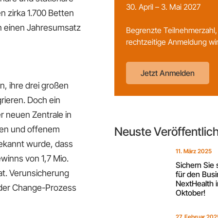
30. April – 3. Mai 2027
 zirka 1.700 Betten
n einen Jahresumsatz
Begrenzte Teilnehmerzahl,
rechtzeitige Anmeldung wi
Jetzt Anmelden
n, ihre drei großen
ieren. Doch ein
 neuen Zentrale in
uen und offenem
Neuste Veröffentli
ekannt wurde, dass
11. März 2025
winns von 1,7 Mio.
Sichern Sie 
at. Verunsicherung
für den Busi
NextHealth 
, der Change-Prozess
Oktober!
27. Februar 202