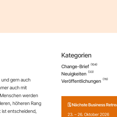
Kategorien
(104)
Change-Brief
(33)
Neuigkeiten
ut und gern auch
(76)
Veröffentlichungen
mmer auch mit
n Menschen werden
olleren, höheren Rang
🗓️ Nächste Business Retr
t ist entscheidend,
23. – 26. Oktober 2026