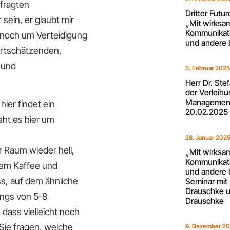
efragten
Dritter Futu
sein, er glaubt mir
„Mit wirksa
Kommunikati
ur noch um Verteidigung
und andere 
ertschätzenden,
 und
5. Februar 202
Herr Dr. Ste
der Verleih
Management
ier findet ein
20.02.2025
geht es hier um
28. Januar 202
r Raum wieder hell,
„Mit wirksa
Kommunikati
nem Kaffee und
und andere 
s, auf dem ähnliche
Seminar mit 
Drauschke u
ings von 5-8
Drauschke
dass vielleicht noch
Sie fragen, welche
9. Dezember 2