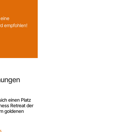
 eine
rd empfohlen!
chungen
sich einen Platz
ness Retreat der
im goldenen
5