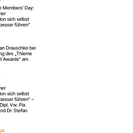
re Members‘ Day:
mer
on sich selbst
besser führen“
5
fan Drauschke bei
ung des „Thieme
 Awards“ am
5
mer
on sich selbst
besser führen“ –
Dipl. Vw. Pia
nd Dr. Stefan
024