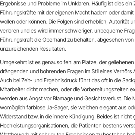
Ergebnisse und Probleme im Unklaren. Häufig ist dies ein 
Führungskräfte mit der eigenen Macht hadern oder dami
wollen oder können. Die Folgen sind erheblich, Autorität
verloren und es wird immer schwieriger, unbequeme Frage
Führungskraft die Oberhand zu behalten, abgesehen vo
unzureichenden Resultaten.
Umgekehrt ist es genauso fehl am Platze, der geliehenen
drängenden und bohrenden Fragen im Stil eines Verhörs A
Auch bei Zeit- und Ergebnisdruck führt das oft in die Sack
Mitarbeiter dicht machen, oder die Vorbereitungszeiten ex
werden aus Angst vor Blamage und Gesichtsverlust. Die 
womöglich farblose Ja-Sager, sie weichen elegant aus od
Widerstand bzw. in die innere Kündigung. Beides ist nicht 
Hochleistungsorganisationen, die Patienten bestens vers
Wettbewerb mit sehr guten Ergebnissen zu bestehen ha