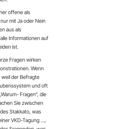
her offene als
 nur mit Ja oder Nein
n aus als
lle Informationen auf
den ist.
kurze Fragen wirken
monstrationen. Wenn
, weil der Befragte
aubenssystem und oft
 „Warum- Fragen“, die
Machen Sie zwischen
ndes Stakkato, was
 einer VKD-Tagung …,
e des Fragenden, was