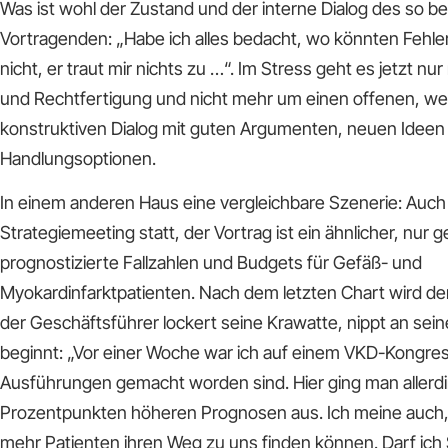
Was ist wohl der Zustand und der interne Dialog des so b
Vortragenden: „Habe ich alles bedacht, wo könnten Fehler 
nicht, er traut mir nichts zu …“. Im Stress geht es jetzt n
und Rechtfertigung und nicht mehr um einen offenen, w
konstruktiven Dialog mit guten Argumenten, neuen Ideen
Handlungsoptionen.
In einem anderen Haus eine vergleichbare Szenerie: Auch h
Strategiemeeting statt, der Vortrag ist ein ähnlicher, nur 
prognostizierte Fallzahlen und Budgets für Gefäß- und
Myokardinfarktpatienten. Nach dem letzten Chart wird de
der Geschäftsführer lockert seine Krawatte, nippt an sei
beginnt: „Vor einer Woche war ich auf einem VKD-Kongres
Ausführungen gemacht worden sind. Hier ging man allerd
Prozentpunkten höheren Prognosen aus. Ich meine auch, 
mehr Patienten ihren Weg zu uns finden können. Darf ich 