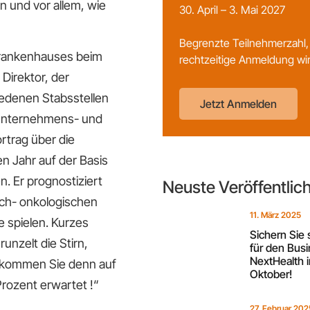
n und vor allem, wie
30. April – 3. Mai 2027
Begrenzte Teilnehmerzahl,
rankenhauses beim
rechtzeitige Anmeldung wi
Direktor, der
iedenen Stabsstellen
Jetzt Anmelden
r Unternehmens- und
rtrag über die
n Jahr auf der Basis
. Er prognostiziert
Neuste Veröffentli
sch- onkologischen
11. März 2025
e spielen. Kurzes
Sichern Sie 
unzelt die Stirn,
für den Busi
NextHealth 
e kommen Sie denn auf
Oktober!
rozent erwartet !“
27. Februar 202