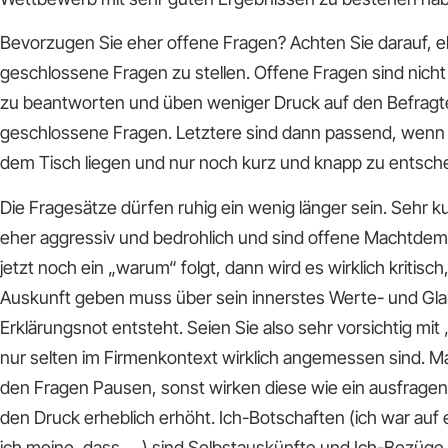
Bevorzugen Sie eher offene Fragen? Achten Sie darauf, e
geschlossene Fragen zu stellen. Offene Fragen sind nicht
zu beantworten und üben weniger Druck auf den Befragte
geschlossene Fragen. Letztere sind dann passend, wenn a
dem Tisch liegen und nur noch kurz und knapp zu entschei
Die Fragesätze dürfen ruhig ein wenig länger sein. Sehr 
eher aggressiv und bedrohlich und sind offene Machtde
jetzt noch ein „warum“ folgt, dann wird es wirklich kritisch
Auskunft geben muss über sein innerstes Werte- und Gl
Erklärungsnot entsteht. Seien Sie also sehr vorsichtig mit
nur selten im Firmenkontext wirklich angemessen sind. 
den Fragen Pausen, sonst wirken diese wie ein ausfrage
den Druck erheblich erhöht. Ich-Botschaften (ich war auf
ich meine, dass … ) sind Selbstauskünfte und Ich-Bezüg