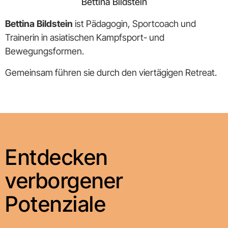
Bettina Bildstein
Bettina Bildstein
ist Pädagogin, Sportcoach und
Trainerin in asiatischen Kampfsport- und
Bewegungsformen.
Gemeinsam führen sie durch den viertägigen Retreat.
Mit
Entdecken
dem
Laden
des
verborgener
Videos
akzeptieren
Potenziale
Sie
die
Datenschutzerklärung