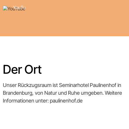
von
YouTube.
Mehr
erfahren
Video
laden
YouTube
immer
Der Ort
entsperren
Unser Rückzugsraum ist
Seminarhotel Paulinenhof
in
Brandenburg, von Natur und Ruhe umgeben. Weitere
Informationen unter:
paulinenhof.de