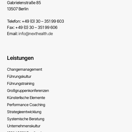
Gabrielenstraße 85
13507 Berlin
Telefon: +49 (0) 30 – 351 99 603
Fax: +49 (0) 30 – 351 99 606
Email:
info@nexthealth.de
Leistungen
Change­management
Führungs­kultur
Führungs­training
Großgruppen­konferenzen
Künsterlische ­Elemente
Performance ­Coaching
Strategie­entwicklung
Systemische ­Beratung
Unternehmens­kultur